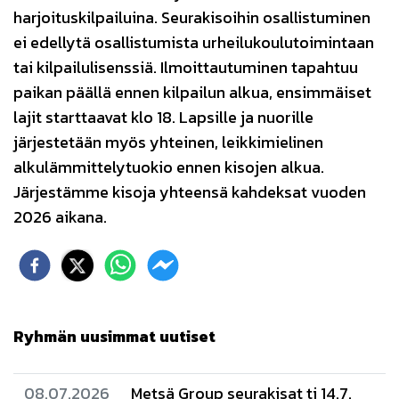
harjoituskilpailuina. Seurakisoihin osallistuminen
ei edellytä osallistumista urheilukoulutoimintaan
tai kilpailulisenssiä. Ilmoittautuminen tapahtuu
paikan päällä ennen kilpailun alkua, ensimmäiset
lajit starttaavat klo 18. Lapsille ja nuorille
järjestetään myös yhteinen, leikkimielinen
alkulämmittelytuokio ennen kisojen alkua.
Järjestämme kisoja yhteensä kahdeksat vuoden
2026 aikana.
Ryhmän uusimmat uutiset
08.07.2026
Metsä Group seurakisat ti 14.7.