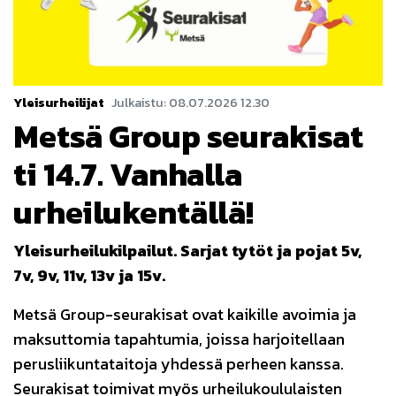
Yleisurheilijat
Julkaistu
:
08.07.2026
12.30
Metsä Group seurakisat
ti 14.7. Vanhalla
urheilukentällä!
Yleisurheilukilpailut. Sarjat tytöt ja pojat 5v,
7v, 9v, 11v, 13v ja 15v.
Metsä Group-seurakisat ovat kaikille avoimia ja
maksuttomia tapahtumia, joissa harjoitellaan
perusliikuntataitoja yhdessä perheen kanssa.
Seurakisat toimivat myös urheilukoululaisten