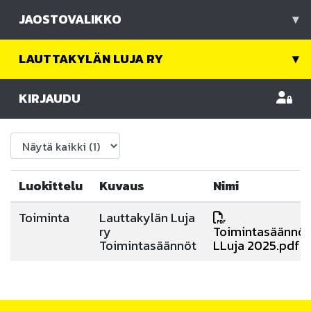
JAOSTOVALIKKO
▾
LAUTTAKYLÄN LUJA RY
▾
KIRJAUDU
Luokittelu
Kuvaus
Nimi
Toiminta
Lauttakylän Luja
ry
Toimintasäännöt
Toimintasäännöt
LLuja 2025.pdf