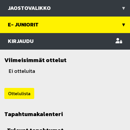
JAOSTOVALIKKO
▾
E- JUNIORIT
▾
KIRJAUDU
Viimeisimmät ottelut
Ei otteluita
Ottelulista
Tapahtumakalenteri