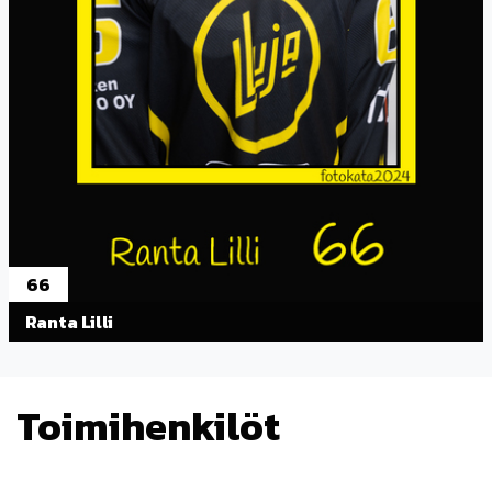
66
Ranta Lilli
Toimihenkilöt