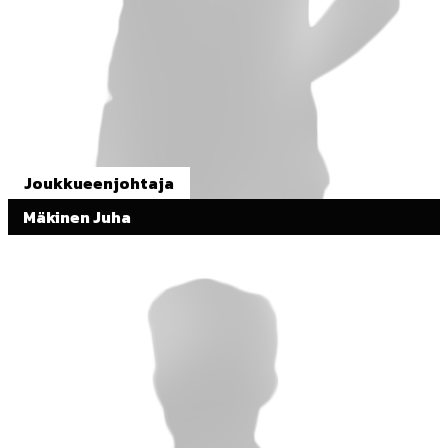
Joukkueenjohtaja
Mäkinen Juha