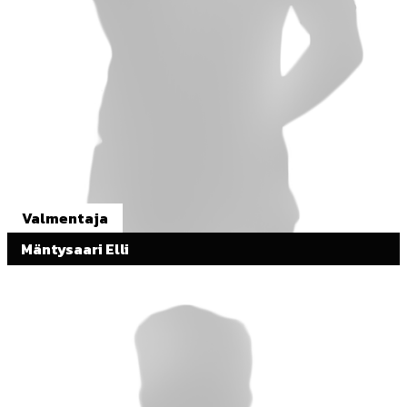
Valmentaja
Mäntysaari Elli