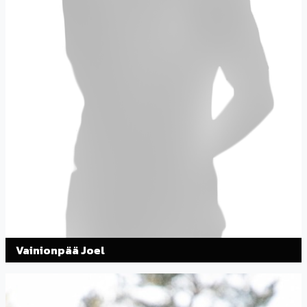
Vainionpää Joel