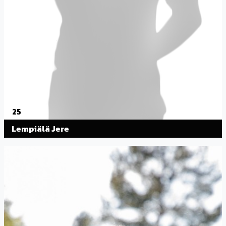
25
Lempiälä Jere