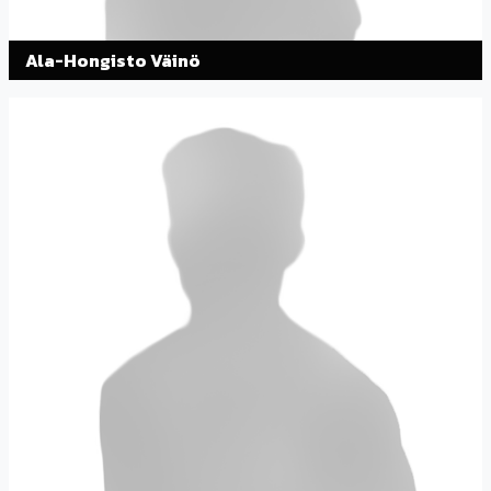
Ala-Hongisto Väinö