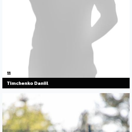
11
Timchenko Daniil