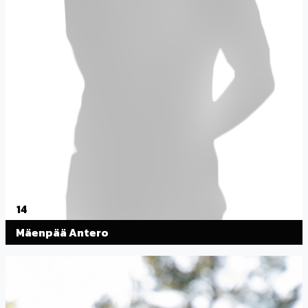
14
Mäenpää Antero