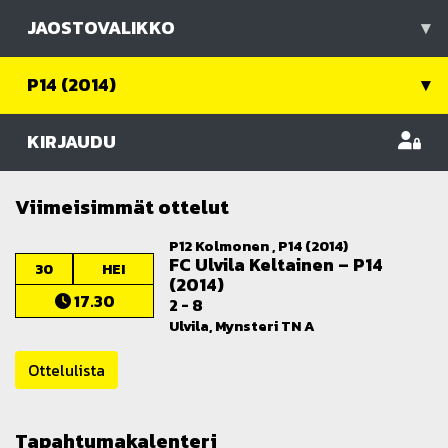
JAOSTOVALIKKO
▾
P14 (2014)
▾
KIRJAUDU
Viimeisimmät ottelut
P12 Kolmonen , P14 (2014)
FC Ulvila Keltainen
–
P14
30
HEI
(2014)
17.30
2 - 8
Ulvila, Mynsteri TN A
Ottelulista
Tapahtumakalenteri