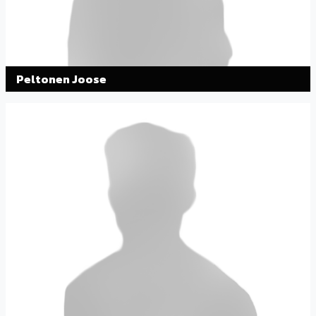
Peltonen Joose