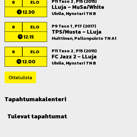
P11 Taso 2 , P15 (2015)
8
ELO
LLuja
–
MuSa/White
12.30
Ulvila, Mynsteri TN B
P9 Taso 1 , P17 (2017)
8
ELO
TPS/Musta
–
LLuja
12.15
Huittinen, Pellonpuisto TN A1
P11 Taso 2 , P15 (2015)
8
ELO
FC Jazz 2
–
LLuja
12.00
Ulvila, Mynsteri TN B
Ottelulista
Tapahtumakalenteri
Tulevat tapahtumat