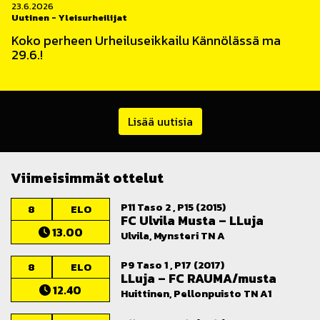
23.6.2026
Uutinen
-
Yleisurheilijat
Koko perheen Urheiluseikkailu Kännölässä ma
29.6.!
Lisää uutisia
Viimeisimmät ottelut
P11 Taso 2 , P15 (2015)
8
ELO
FC Ulvila Musta
–
LLuja
13.00
Ulvila, Mynsteri TN A
P9 Taso 1 , P17 (2017)
8
ELO
LLuja
–
FC RAUMA/musta
12.40
Huittinen, Pellonpuisto TN A1