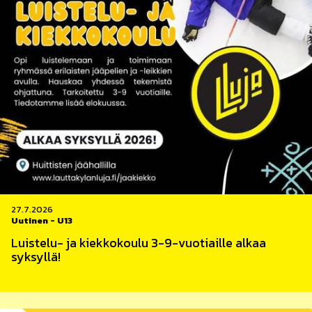
27.7.2026
Uutinen
-
U13
Luistelu- ja kiekkokoulu 3-9-vuotiaille alkaa
syksyllä!