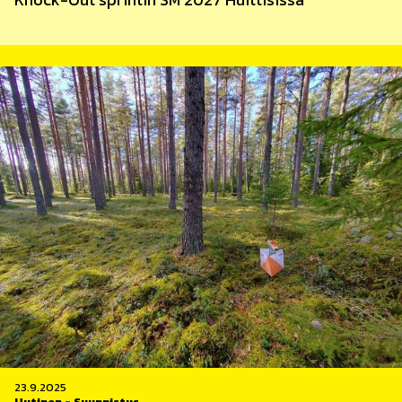
23.9.2025
Uutinen
-
Suunnistus