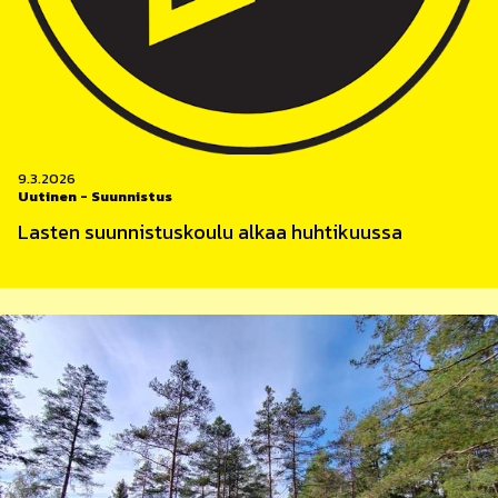
9.3.2026
Uutinen
-
Suunnistus
Lasten suunnistuskoulu alkaa huhtikuussa