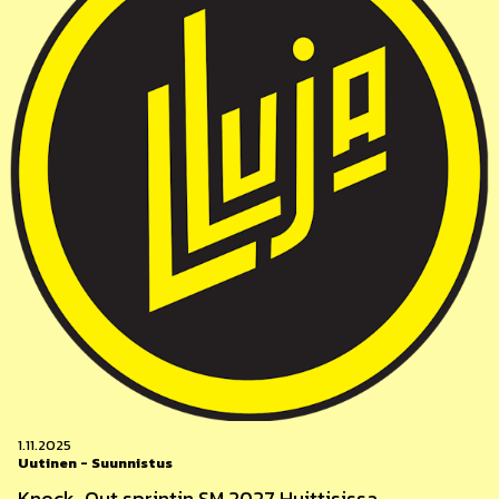
1.11.2025
Uutinen
-
Suunnistus
Knock-Out sprintin SM 2027 Huittisissa