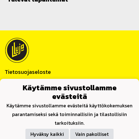
Tietosuojaseloste
Lauttakylän Luja ry
Käytämme sivustollamme
Huittinen
evästeitä
Y-tunnus 0859622-4
Käytämme sivustollamme evästeitä käyttökokemuksen
Yhteystiedot
parantamiseksi sekä toiminnallisiin ja tilastollisiin
tarkoituksiin.
Hyväksy kaikki
Vain pakolliset