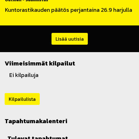
Kuntorastikauden päätös perjantaina 26.9 harjulla
Lisää uutisia
Viimeisimmät kilpailut
Ei kilpailuja
Kilpailulista
Tapahtumakalenteri
Tulevat tapahtumat