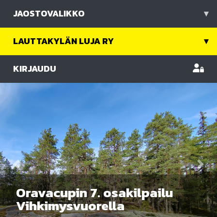
JAOSTOVALIKKO
▾
LAUTTAKYLÄN LUJA RY
▾
KIRJAUDU
Previous
Nex
Oravacupin 7. osakilpailu
Vihkimysvuorella