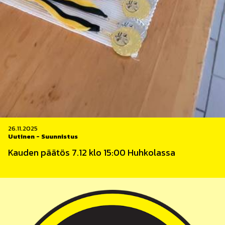
26.11.2025
Uutinen
-
Suunnistus
Kauden päätös 7.12 klo 15:00 Huhkolassa