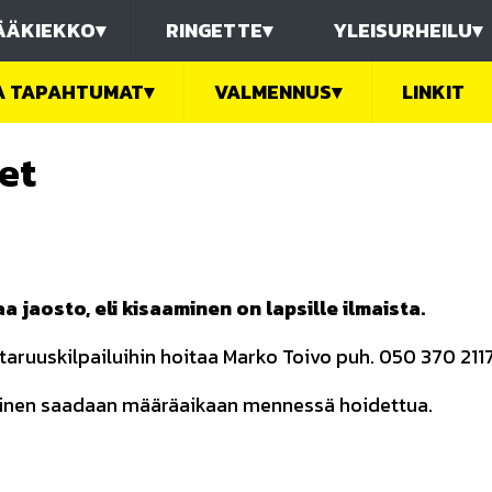
ÄÄKIEKKO
▾
RINGETTE
▾
YLEISURHEILU
▾
JA TAPAHTUMAT
▾
VALMENNUS
▾
LINKIT
et
a jaosto, eli kisaaminen on lapsille ilmaista.
taruuskilpailuihin hoitaa Marko Toivo puh. 050 370 2117
tuminen saadaan määräaikaan mennessä hoidettua.