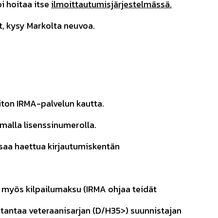
i hoitaa itse
ilmoittautumisjärjestelmässä.
t, kysy Markolta neuvoa.
iiton IRMA-palvelun kautta.
malla lisenssinumerolla.
 saa haettua kirjautumiskentän
myös kilpailumaksu (IRMA ohjaa teidät
stantaa veteraanisarjan (D/H35>) suunnistajan