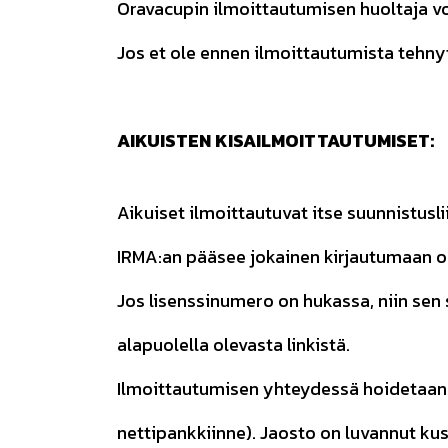
Oravacupin ilmoittautumisen huoltaja vo
Jos et ole ennen ilmoittautumista tehny
AIKUISTEN KISAILMOITTAUTUMISET:
Aikuiset ilmoittautuvat itse suunnistusl
IRMA:an pääsee jokainen kirjautumaan o
Jos lisenssinumero on hukassa, niin sen
alapuolella olevasta linkistä.
Ilmoittautumisen yhteydessä hoidetaan 
nettipankkiinne). Jaosto on luvannut ku