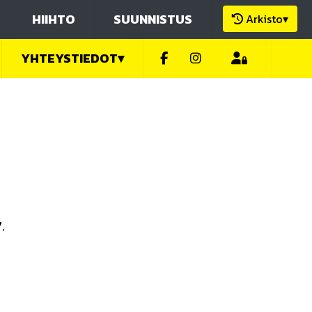
HIIHTO
SUUNNISTUS
Arkisto
▾
YHTEYSTIEDOT
▾
.