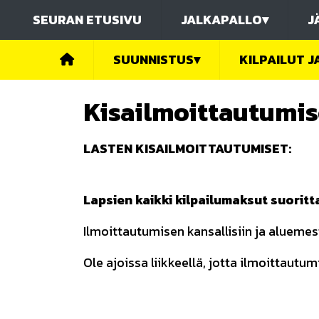
SEURAN ETUSIVU
JALKAPALLO
▾
J
SUUNNISTUS
▾
KILPAILUT 
Kisailmoittautumis
LASTEN KISAILMOITTAUTUMISET:
Lapsien kaikki kilpailumaksut suoritta
Ilmoittautumisen kansallisiin ja aluemes
Ole ajoissa liikkeellä, jotta ilmoittau