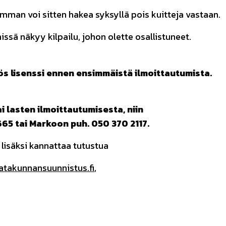
mman voi sitten hakea syksyllä pois kuitteja vastaan.
ssä näkyy kilpailu, johon olette osallistuneet.
s lisenssi ennen ensimmäistä ilmoittautumista.
 lasten ilmoittautumisesta, niin
665 tai Markoon puh. 050 370 2117.
 lisäksi kannattaa tutustua
atakunnansuunnistus.fi
,