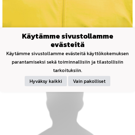
Käytämme sivustollamme
evästeitä
Joukkueenjohtaja
Käytämme sivustollamme evästeitä käyttökokemuksen
Koivunen-Kutila Taina
parantamiseksi sekä toiminnallisiin ja tilastollisiin
tarkoituksiin.
Hyväksy kaikki
Vain pakolliset