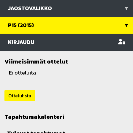
JAOSTOVALIKKO
▾
P15 (2015)
▾
KIRJAUDU
Viimeisimmät ottelut
Ei otteluita
Ottelulista
Tapahtumakalenteri