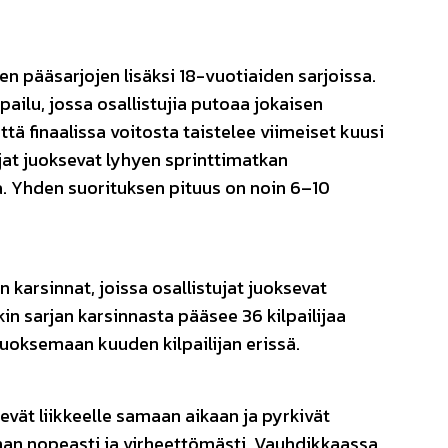
en pääsarjojen lisäksi 18-vuotiaiden sarjoissa.
ailu, jossa osallistujia putoaa jokaisen
että finaalissa voitosta taistelee viimeiset kuusi
ilijat juoksevat lyhyen sprinttimatkan
 Yhden suorituksen pituus on noin 6–10
 karsinnat, joissa osallistujat juoksevat
n sarjan karsinnasta pääsee 36 kilpailijaa
juoksemaan kuuden kilpailijan erissä.
evät liikkeelle samaan aikaan ja pyrkivät
an nopeasti ja virheettömästi. Vauhdikkaassa