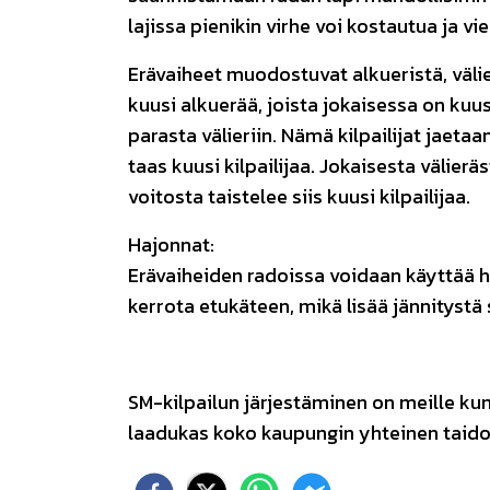
lajissa pienikin virhe voi kostautua ja v
Erävaiheet muodostuvat alkueristä, välier
kuusi alkuerää, joista jokaisessa on kuus
parasta välieriin. Nämä kilpailijat jaeta
taas kuusi kilpailijaa. Jokaisesta välierä
voitosta taistelee siis kuusi kilpailijaa.
Hajonnat:
Erävaiheiden radoissa voidaan käyttää h
kerrota etukäteen, mikä lisää jännitystä 
SM-kilpailun järjestäminen on meille ku
laadukas koko kaupungin yhteinen taid