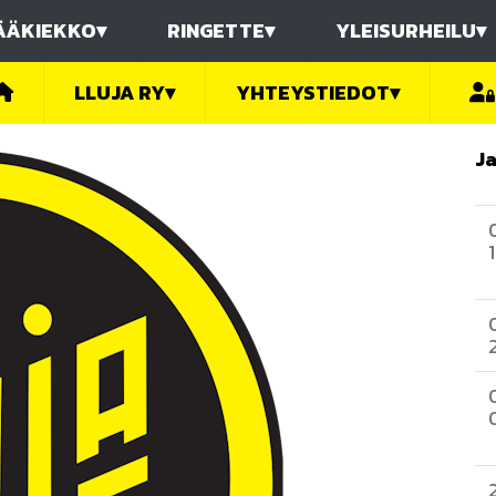
ÄÄKIEKKO
▾
RINGETTE
▾
YLEISURHEILU
▾
LLUJA RY
▾
YHTEYSTIEDOT
▾
J