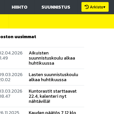
HIIHTO
SUUNNISTUS
Arkisto
▾
aoston uusimmat
02.04.2026
Aikuisten
11.49
suunnistuskoulu alkaa
huhtikuussa
09.03.2026
Lasten suunnistuskoulu
20.02
alkaa huhtikuussa
03.03.2026
Kuntorastit starttaavat
08.47
22.4, kalenteri nyt
nähtävillä!
26.11.2025
Kauden päätös 7.12 klo