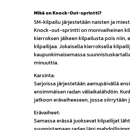
Mikä on Knock-Out-sprintti?
SM-kilpailu järjestetään naisten ja miest
Knock-out-sprintti on monivaiheinen kilp
kierroksen jälkeen kilpailusta pois niin, 
kilpailijaa. Jokaisella kierroksella kilpa
kaupunkimaisemassa suunnistuskartalla.
minuuttia.
Karsinta:
Sarjoissa järjestetään aamupäivällä ensin
ensimmäisen radan väliaikalähdöin. Kunki
jatkoon erävaiheeseen, jossa siirrytään 
Erävaiheet:
Samassa erässä juoksevat kilpailijat läht
suunnistamaan radan läpi mahdollisimm