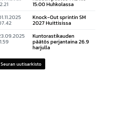
12.21
15:00 Huhkolassa
01.11.2025
Knock-Out sprintin SM
07.42
2027 Huittisissa
23.09.2025
Kuntorastikauden
11.59
päätös perjantaina 26.9
harjulla
Seuran uutisarkisto