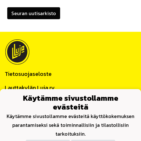
Seuran uutisarkisto
Tietosuojaseloste
Lauttakylän Luja ry
Huittinen
Käytämme sivustollamme
Y-tunnus 0859622-4
evästeitä
Yhteystiedot
Käytämme sivustollamme evästeitä käyttökokemuksen
parantamiseksi sekä toiminnallisiin ja tilastollisiin
tarkoituksiin.