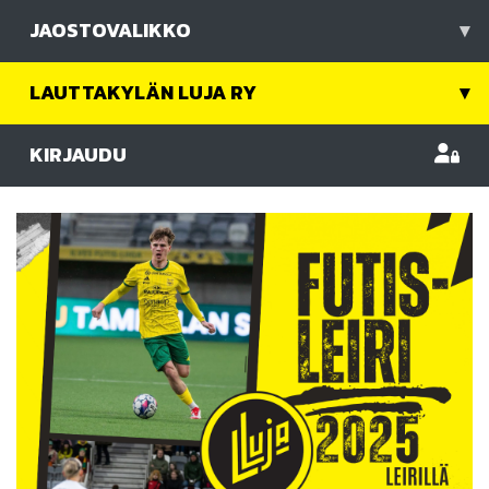
JAOSTOVALIKKO
▾
LAUTTAKYLÄN LUJA RY
▾
KIRJAUDU