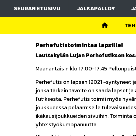
SEURAN ETUSIVU
JALKAPALLO
▾
J
TEH
Perhefutistoimintaa lapsille!
Lauttakylän Lujan Perhefutiksen kes
Maanantaisin klo 17.00-17.45 Pellonpuis
Perhefutis on lapsen (2021 -syntyneet j
jonka tärkein tavoite on saada lapset ja
futiksesta. Perhefutis toimii myös hyv
joukkueessa pelaamiselle tulevaisuudes
ikäkausijoukkueiden sivuihin. Toiminta 
yhteistyökumppanuutta.