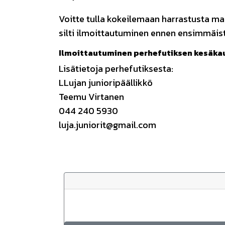
Voitte tulla kokeilemaan harrastusta m
silti ilmoittautuminen ennen ensimmäist
Ilmoittautuminen perhefutiksen kesäka
Lisätietoja perhefutiksesta:
LLujan junioripäällikkö
Teemu Virtanen
044 240 5930
luja.juniorit@gmail.com