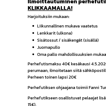
Ilmoittautuminen perhefuti
KLIKKAAMALLA!
Harjoituksiin mukaan:
Liikunnallinen mukava vaatetus
Lenkkarit (ulkona)
Sisätossut / sisäkengät (sisällä)
Juomapullo
Oma pallo mahdollisuuksien muka
Perhefutismaksu 40€ kesäkausi 4.5.2026
perumaan, ilmoitetaan siitä sähköpostill
Perheen toinen lapsi 20€
Perhefutiksen ohjaajana toimii Fanni Tu
Perhefutikseen osallistuvat pelaajat lis
15€).