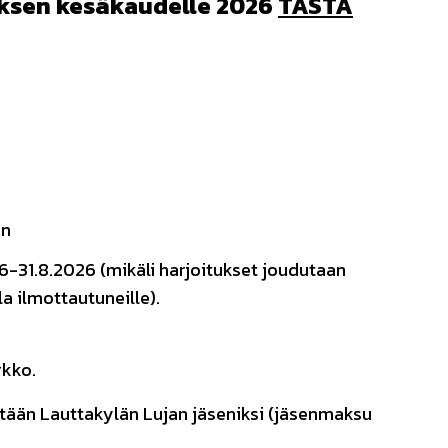
ksen kesäkaudelle 2026
TÄSTÄ
an
-31.8.2026 (mikäli harjoitukset joudutaan
a ilmottautuneille).
rkko.
ätään Lauttakylän Lujan jäseniksi (jäsenmaksu