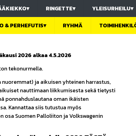
ÄÄKIEKKO
▾
RINGETTE
▾
YLEISURHEILU
▾
O & PERHEFUTIS
▾
RYHMÄ
TOIMIHENKIL
äkausi 2026 alkaa 4.5.2026
ton tekonurmella.
a nuoremmat) ja aikuisen yhteinen harrastus,
 aikuiset nauttimaan liikkumisesta sekä tietysti
änä ponnahduslautana oman ikäisten
sa. Kannattaa siis tutustua myös
on osa Suomen Palloliiton ja Volkswagenin