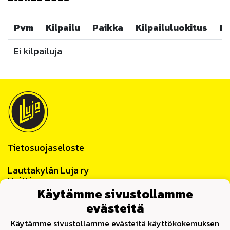
Pvm
Kilpailu
Paikka
Kilpailuluokitus
R
Ei kilpailuja
Tietosuojaseloste
Lauttakylän Luja ry
Huittinen
Y-tunnus 0859622-4
Käytämme sivustollamme
evästeitä
Yhteystiedot
Käytämme sivustollamme evästeitä käyttökokemuksen