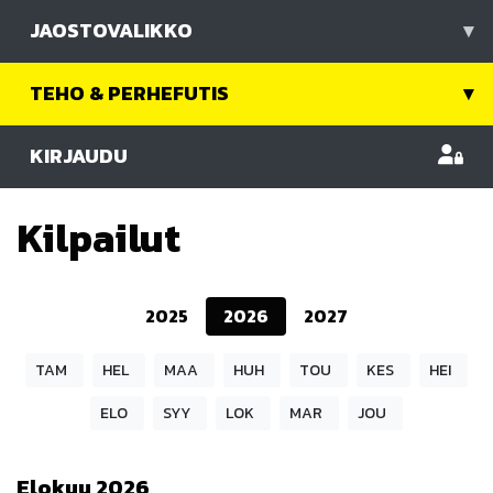
JAOSTOVALIKKO
▾
TEHO & PERHEFUTIS
▾
KIRJAUDU
Kilpailut
2025
2026
2027
TAM
HEL
MAA
HUH
TOU
KES
HEI
ELO
SYY
LOK
MAR
JOU
Elokuu
2026