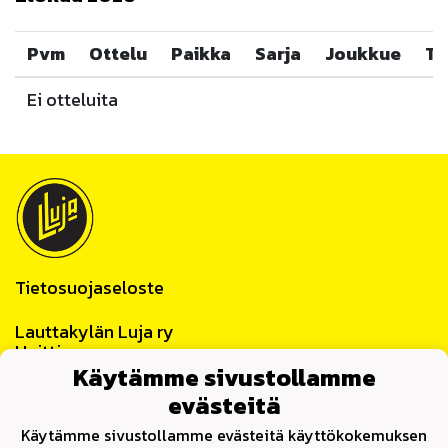
Pvm
Ottelu
Paikka
Sarja
Joukkue
Tu
Ei otteluita
Tietosuojaseloste
Lauttakylän Luja ry
Huittinen
Y-tunnus 0859622-4
Käytämme sivustollamme
evästeitä
Yhteystiedot
Käytämme sivustollamme evästeitä käyttökokemuksen