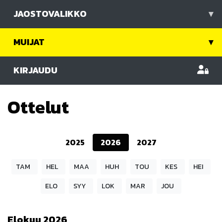
JAOSTOVALIKKO
▾
MUIJAT
▾
KIRJAUDU
Ottelut
2025
2026
2027
TAM
HEL
MAA
HUH
TOU
KES
HEI
ELO
SYY
LOK
MAR
JOU
Elokuu
2026