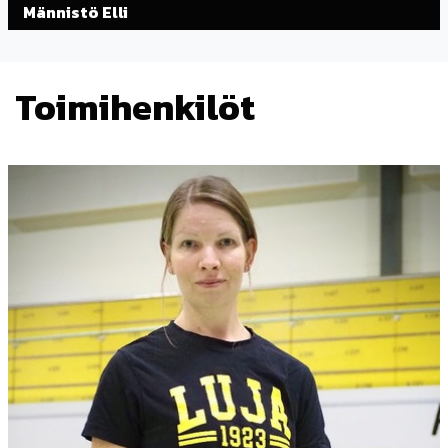
Männistö Elli
Toimihenkilöt