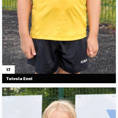
17
Toivola Enni