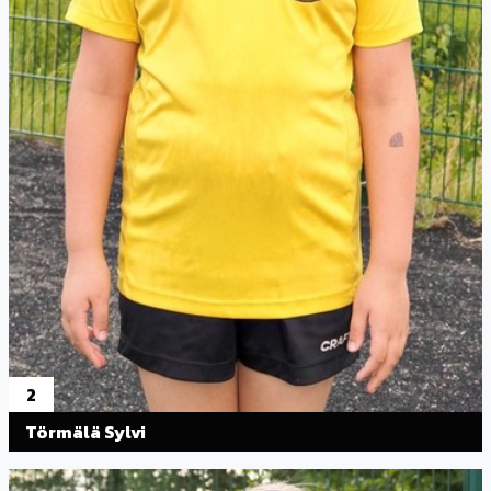
2
Törmälä Sylvi