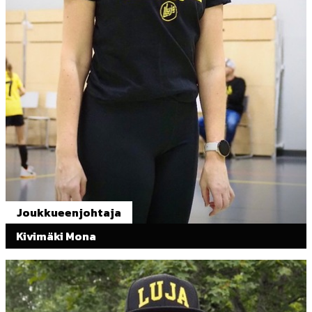
Joukkueenjohtaja
Kivimäki Mona