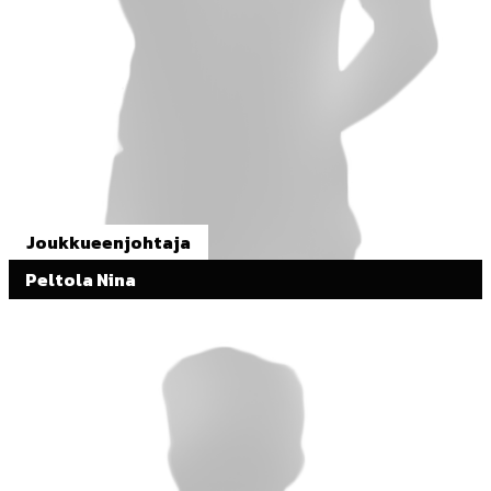
Joukkueenjohtaja
Peltola Nina