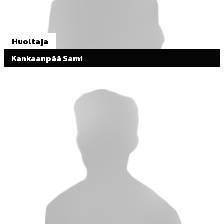
Huoltaja
Kankaanpää Sami