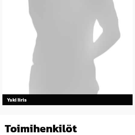
Yski Iiris
Toimihenkilöt