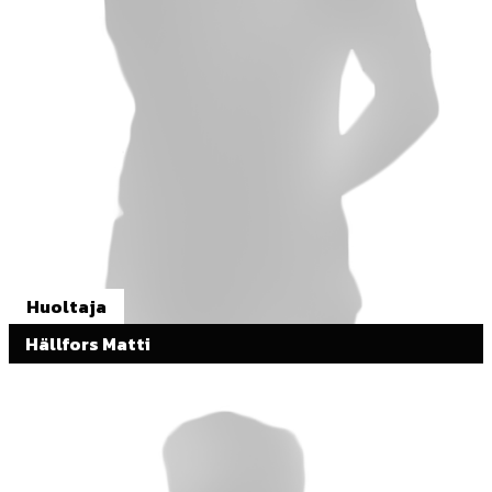
Huoltaja
Hällfors Matti