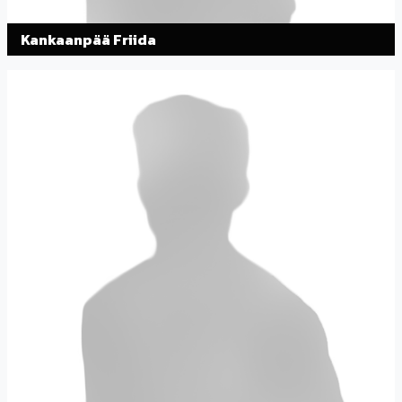
Kankaanpää Friida