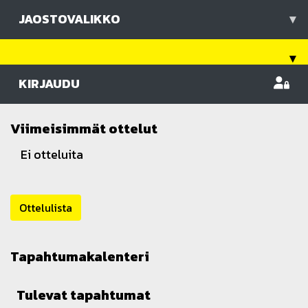
JAOSTOVALIKKO
▾
▾
KIRJAUDU
Viimeisimmät ottelut
Ei otteluita
Ottelulista
Tapahtumakalenteri
Tulevat tapahtumat