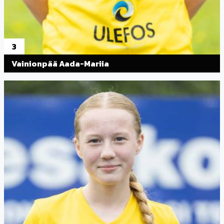
3
Vainionpää Aada-Mariia