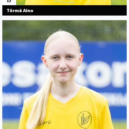
17
Törmä Aino