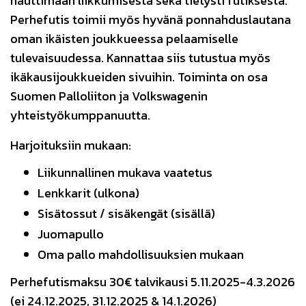
nauttimaan liikkumisesta sekä tietysti futiksesta.
Perhefutis toimii myös hyvänä ponnahduslautana
oman ikäisten joukkueessa pelaamiselle
tulevaisuudessa. Kannattaa siis tutustua myös
ikäkausijoukkueiden sivuihin. Toiminta on osa
Suomen Palloliiton ja Volkswagenin
yhteistyökumppanuutta.
Harjoituksiin mukaan:
Liikunnallinen mukava vaatetus
Lenkkarit (ulkona)
Sisätossut / sisäkengät (sisällä)
Juomapullo
Oma pallo mahdollisuuksien mukaan
Perhefutismaksu 30€ talvikausi 5.11.2025-4.3.2026
(ei 24.12.2025, 31.12.2025 & 14.1.2026)